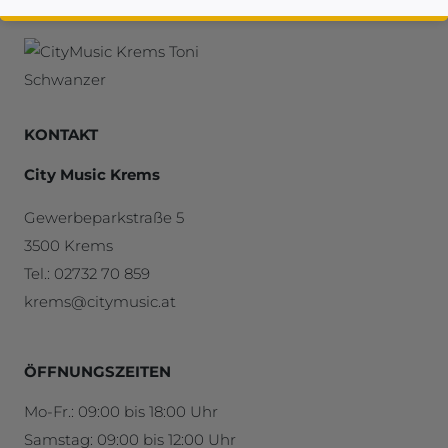
KONTAKT
City Music Krems
Gewerbeparkstraße 5
3500 Krems
Tel.: 02732 70 859
krems@citymusic.at
ÖFFNUNGSZEITEN
Mo-Fr.: 09:00 bis 18:00 Uhr
Samstag: 09:00 bis 12:00 Uhr